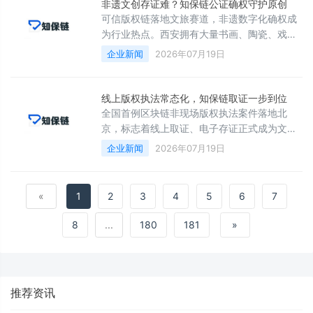
出分层区块链存证服务，针对人像素材、AI 训
非遗文创存证难？知保链公证确权守护原创
练数据集、创作源文件分层加密上链，完整记
可信版权链落地文旅赛道，非遗数字化确权成
录数据采集、授权、修改、使用全流程记录，
为行业热点。西安拥有大量书画、陶瓷、戏
所有信息永久固定在链上无法修改。
曲、手工非遗传承人，不少手艺人辛苦创作的
企业新闻
2026年07月19日
作品，经常被盗图仿制，却拿不出完整证据维
权。知保链专门针对非遗文创定制区块链存证
方案，传承人上传画作、手作照片、戏曲音
线上版权执法常态化，知保链取证一步到位
频、手工设计稿，系统自动加密上链，锁定原
全国首例区块链非现场版权执法案件落地北
始创作信息、创作日期，永久保存不可更改。
京，标志着线上取证、电子存证正式成为文化
执法通用手段。线上侵权隐蔽性强，截图、录
企业新闻
2026年07月19日
屏容易被篡改，传统取证方式很难提供有效证
据。西安知保链依托成熟区块链技术，可对侵
权网页、短视频、图文素材进行实时固证，自
«
1
2
3
4
5
6
7
动抓取页面原始数据、发布时间、发布主体信
息，全部数据加密上链永久留存，不存在篡改
8
...
180
181
»
空间。
推荐资讯