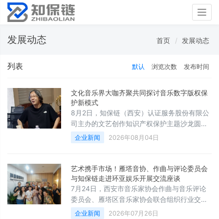
Togg
navig
发展动态
首页
发展动态
列表
默认
浏览次数
发布时间
文化音乐界大咖齐聚共同探讨音乐数字版权保
护新模式
8月2日，知保链（西安）认证服务股份有限公
司主办的文艺创作知识产权保护主题沙龙圆满
成功。本次沙龙聚焦数字经济背景下文艺创作
企业新闻
2026年08月04日
领域版权确权难、固证不及时、维权举证繁琐
等行业痛点，特邀音乐、非遗传承、影视创
作、摄影艺术、高校美育等多领域重量级行业
艺术携手市场！雁塔音协、作曲与评论委员会
专家、学者齐聚一堂，深度研讨文艺作品知识
与知保链走进环亚娱乐开展交流座谈
产权保护创新路径，共探“三位一体”综合确权
7月24日，西安市音乐家协会作曲与音乐评论
服务体系的落地应用与行业赋能价值，为文创
委员会、雁塔区音乐家协会联合组织行业交流
行业知识产权规范化、前置化保护发展凝聚
座谈会，在环亚娱乐公司顺利举行。知保链
企业新闻
2026年07月26日