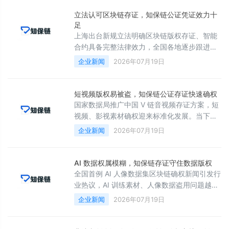
存有效证据。知保链区块链平台可完整保存 AI
绘画原始参数、创作草稿、修改记录、生成时
立法认可区块链存证，知保链公证凭证效力十
间，全部数据加密上链永久留存，清晰证明作
足
品原创归属，解决 AIGC 作品权属难以界定的
上海出台新规立法明确区块链版权存证、智能
痛点。
合约具备完整法律效力，全国各地逐步跟进认
可电子存证法律地位，版权确权迎来法律利好
企业新闻
2026年07月19日
环境。很多创作者担心链上证明法律效力不
足，维权时不被法院采信。西安知保链区块链
存证数据完全符合现行电子证据相关法规，分
短视频版权易被盗，知保链公证存证快速确权
布式存储结构保证数据真实完整，不存在人为
国家数据局推广中国 V 链音视频存证方案，短
篡改漏洞。平台核心优势为与公证处深度合
视频、影视素材确权迎来标准化发展。当下大
作，存证同步开具公证处电子存证证书，两份
量短视频博主、影视工作室辛苦拍摄的原创视
企业新闻
2026年07月19日
凭证相互佐证，法律效力更强。
频，经常被随意搬运剪辑，维权举证十分麻
烦。知保链区块链系统可完整留存视频原始工
程文件、拍摄素材、发布时间戳，音视频文件
AI 数据权属模糊，知保链存证守住数据版权
上链加密存储，任何剪辑、篡改行为都会留下
全国首例 AI 人像数据集区块链确权新闻引发行
清晰记录，轻松分辨原版与搬运素材。
业热议，AI 训练素材、人像数据盗用问题越来
越突出，数据资产的版权保护迫在眉睫。不少
企业新闻
2026年07月19日
MCN、AI 创作公司采集艺人素材后，难以留存
完整授权证据，极易产生纠纷。西安知保链推