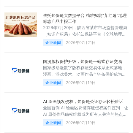
（西安）认证服务股份有限公司运营部李伟、
政企部王亚利受邀参会，现场交流气氛热烈，
内容充实，全体参会人员受益匪浅。
依托知保链大数据平台 精准赋能“某红薯”地理
标志产品申报工作
2026年7月20日，陕西省某市市场监督管理局
（知识产权局）依托知保链平台《全球地理标
志产品数据库》，启动“某红薯”地理标志产品
企业新闻
2026年07月21日
申报前期调研与标准筹备工作，以数字化知识
产权服务赋能本土特色农产品品牌规范化培育
与高质量发展。
国漫版权保护升级，知保链一站式存证交易
国家级动漫数字版权存证交易体系正式落地，
漫画、游戏美术、动画作品全链条保护成为行
业趋势。国内大量动漫工作室、独立画师创作
企业新闻
2026年07月19日
的原画、动画短片，常常遭遇盗用、私自商
用，确权、交易、维权流程割裂。西安知保链
依托自研区块链技术，为动漫类作品提供一站
AI 绘画频发侵权，知保链公证存证轻松胜诉
式电子存证服务，漫画原稿、角色设定、动画
全国首例 AI 绘画区块链存证侵权案件宣判，让
分镜、游戏原画均可加密上链，锁定原始创作
AI 原创作品确权维权成为所有人关注的热点。
信息，杜绝抄袭纠纷。
现在很多设计师、画师使用 AI 生成绘画作品，
企业新闻
2026年07月19日
作品商用后经常被盗用仿制，创作过程很难留