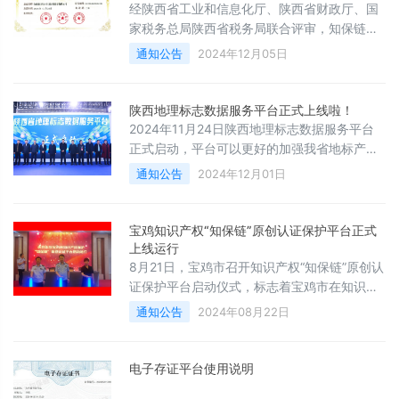
经陕西省工业和信息化厅、陕西省财政厅、国
家税务总局陕西省税务局联合评审，知保链
（西安）认证服务股份有限公司正式荣获‌国家
通知公告
2024年12月05日
高新技术企业‌认证。
陕西地理标志数据服务平台正式上线啦！
2024年11月24日陕西地理标志数据服务平台
正式启动，平台可以更好的加强我省地标产品
的知识产权保护，打击侵权行为，提升品牌知
通知公告
2024年12月01日
名度，增强市场竞争力。
宝鸡知识产权“知保链”原创认证保护平台正式
上线运行
8月21日，宝鸡市召开知识产权“知保链”原创认
证保护平台启动仪式，标志着宝鸡市在知识产
权全链条、多元化保护方面又迈出重大一步。
通知公告
2024年08月22日
电子存证平台使用说明