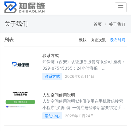
Togg
navig
关于我们
首页
关于我们
列表
默认
浏览次数
发布时间
联系方式
知保链（西安）认证服务股份有限公司 座机：
029-87545355；24小时客服：
19292939798
联系方式
2026年03月14日
人防空间使用说明
人防空间使用说明1.注册使用在手机微信搜索
小程序“汉唐e备”一键注册登录后需要绑定手机
号和身份证。点击未实名进行实名认证 提交认
帮助中心
2025年11月24日
证后进行人脸识别即可正常使用。&