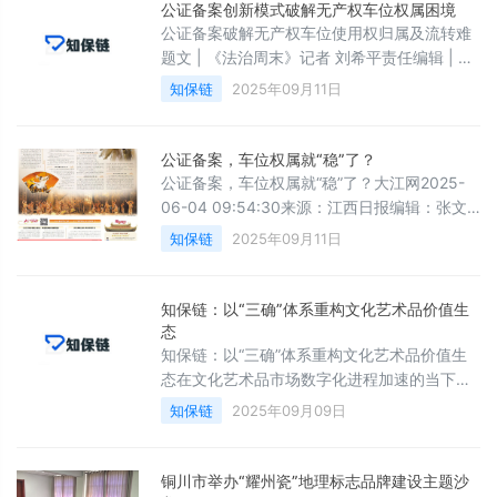
公证备案创新模式破解无产权车位权属困境
公证备案破解无产权车位使用权归属及流转难
题文 | 《法治周末》记者 刘希平责任编辑 | 肖
莎全文约1600字，阅读约需5分钟 ◀近日，湖
知保链
2025年09月11日
南省长沙市芙蓉区银港水晶城小区居民张某在
长沙市星城公证处办理公证后，成功领取了一
份《车位使用权备案证明》。随着全国机动车
公证备案，车位权属就“稳”了？
保有量不断增长，车位资源日益紧张。无产权
公证备案，车位权属就“稳”了？大江网2025-
车位的使用权认定与流转问题逐渐凸显，成为
06-04 09:54:30来源：江西日报编辑：张文
不少业主关注的焦点。为积极回应这一现实需
静作者：万礼妍 曹智健[浏览字号：大小]
知保链
2025年09月11日
求，全国多地陆续探索推出
目前大部分小区的车位只有使用权，不具备产
权登记条件。
知保链：以“三确”体系重构文化艺术品价值生
态
知保链：以“三确”体系重构文化艺术品价值生
态在文化艺术品市场数字化进程加速的当下，
知保链（西安）认证服务股份有限公司凭借自
知保链
2025年09月09日
主研发的区块链技术，构建起覆盖&quot;确权-
确真-确值&quot;的全链条保护体系。作为陕西
省知识产权局重点扶持的创新平台，知保链通
铜川市举办“耀州瓷”地理标志品牌建设主题沙