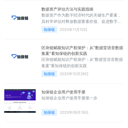
数据资产评估方法与实践指南
数据资产作为数字经济时代的关键生产要素，
其科学评估对释放数据要素价值、促进数字经
济发展至关重要。知保链（知保链（西安）认
知保链
2025年11月10日
证服务股份有限公司）基于实际经验，从以下
方面探讨。1数据资产评估的核心方法1. 三大基
础评估方法方法适用场景评估原理公式收益法
区块链赋能知识产权保护：从“数据堂语音数据
数据可变现的业务场景（如数据产品、API服
集案”看知保链的创新实践
务）将未来可能带来的收益折现回当前P = 未
区块链赋能知识产权保护：从“数据堂语音数据
来收益/折现率成本法内部估值、数据基础设施
集案”看知保链的创新实践
项目核算基于数据形成成本
知保链
2025年10月28日
知保链企业用户使用手册
知保链企业用户使用手册第一步
知保链
2025年09月19日