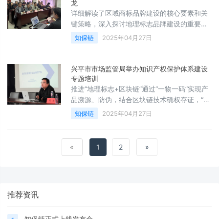
过&quot;知保印&quot;等核心产品，为原创作
龙
者、收藏机构及拍卖企业提供颠覆性解决方
详细解读了区域商标品牌建设的核心要素和关
案，重塑文化艺术品流通的价值信任基础。
键策略，深入探讨地理标志品牌建设的重要性
以及有效路径，现场演示“陕西地标码”与“知保
知保链
2025年04月27日
链”数字化解决方案，以信息化手段赋能地理标
志产业发展，擦亮本市地理标志金字招牌。
兴平市市场监管局举办知识产权保护体系建设
专题培训
推进“地理标志+区块链”通过“一物一码”实现产
品溯源、防伪，结合区块链技术确权存证，“非
遗+数智化”等融合应用场景，探索数据知识产
知保链
2025年04月27日
权登记、交易与资本化路径，培育新质生产
力。
«
1
2
»
推荐资讯
知保链正式上线发布会