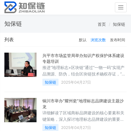
Togg
navig
知保链
首页
知保链
列表
默认
浏览次数
发布时间
兴平市市场监管局举办知识产权保护体系建设
专题培训
推进“地理标志+区块链”通过“一物一码”实现产
品溯源、防伪，结合区块链技术确权存证，“非
遗+数智化”等融合应用场景，探索数据知识产
知保链
2025年04月27日
权登记、交易与资本化路径，培育新质生产
力。
铜川市举办“耀州瓷”地理标志品牌建设主题沙
龙
详细解读了区域商标品牌建设的核心要素和关
键策略，深入探讨地理标志品牌建设的重要性
以及有效路径，现场演示“陕西地标码”与“知保
知保链
2025年04月27日