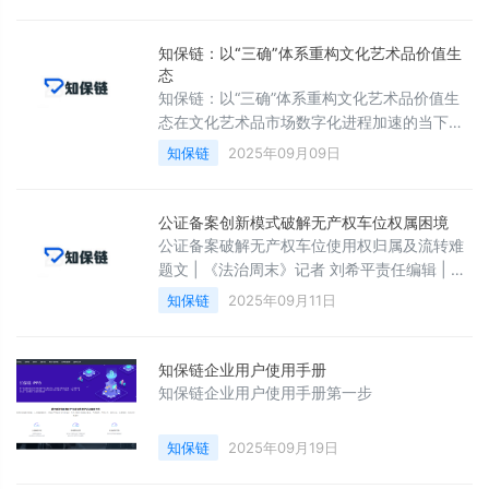
证服务股份有限公司）基于实际经验，从以下
方面探讨。1数据资产评估的核心方法1. 三大基
础评估方法方法适用场景评估原理公式收益法
知保链：以“三确”体系重构文化艺术品价值生
数据可变现的业务场景（如数据产品、API服
态
务）将未来可能带来的收益折现回当前P = 未
知保链：以“三确”体系重构文化艺术品价值生
来收益/折现率成本法内部估值、数据基础设施
态在文化艺术品市场数字化进程加速的当下，
项目核算基于数据形成成本
知保链（西安）认证服务股份有限公司凭借自
知保链
2025年09月09日
主研发的区块链技术，构建起覆盖&quot;确权-
确真-确值&quot;的全链条保护体系。作为陕西
省知识产权局重点扶持的创新平台，知保链通
公证备案创新模式破解无产权车位权属困境
过&quot;知保印&quot;等核心产品，为原创作
公证备案破解无产权车位使用权归属及流转难
者、收藏机构及拍卖企业提供颠覆性解决方
题文 | 《法治周末》记者 刘希平责任编辑 | 肖
案，重塑文化艺术品流通的价值信任基础。
莎全文约1600字，阅读约需5分钟 ◀近日，湖
知保链
2025年09月11日
南省长沙市芙蓉区银港水晶城小区居民张某在
长沙市星城公证处办理公证后，成功领取了一
份《车位使用权备案证明》。随着全国机动车
知保链企业用户使用手册
保有量不断增长，车位资源日益紧张。无产权
知保链企业用户使用手册第一步
车位的使用权认定与流转问题逐渐凸显，成为
不少业主关注的焦点。为积极回应这一现实需
知保链
2025年09月19日
求，全国多地陆续探索推出