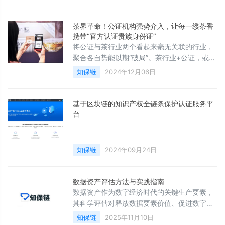
链”数字化解决方案，以信息化手段赋能地理标
志产业发展，擦亮本市地理标志金字招牌。
茶界革命！公证机构强势介入，让每一缕茶香
携带“官方认证贵族身份证”
将公证与茶行业两个看起来毫无关联的行业，
聚合各自势能以期“破局”。茶行业+公证，或许
是解决茶叶乱象、信任危机的答案，或许会产
知保链
2024年12月06日
生新物种，或许是一条当代茶行业、茶品牌的
求真之路。
基于区块链的知识产权全链条保护认证服务平
台
知保链
2024年09月24日
数据资产评估方法与实践指南
数据资产作为数字经济时代的关键生产要素，
其科学评估对释放数据要素价值、促进数字经
济发展至关重要。知保链（知保链（西安）认
知保链
2025年11月10日