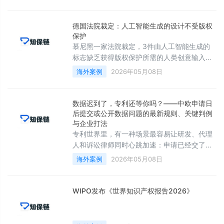
案中，一个因社交媒体而广受欢迎的新兴品牌
遭遇了某巨头级竞争对手的阻击，后者意图全
力阻止这个新入局者。
德国法院裁定：人工智能生成的设计不受版权
保护
慕尼黑一家法院裁定，3件由人工智能生成的
标志缺乏获得版权保护所需的人类创意输入。
尽管使用了提示词，但法官认为，人工智能的
海外案例
2026年05月08日
技术贡献程度已经压倒了原告的创意选择，意
味着这些设计不具备足够的独创性。
数据迟到了，专利还等你吗？——中欧申请日
后提交或公开数据问题的最新规则、关键判例
与企业打法
专利世界里，有一种场景最容易让研发、代理
人和诉讼律师同时心跳加速：申请已经交了，
审查员或无效请求人突然追问一句——你说这
海外案例
2026年05月08日
个化合物“更稳定”“更有效”“更适合制剂”，证据
呢？偏偏最漂亮的数据，往往出现在申请日之
后。
WIPO发布《世界知识产权报告2026》