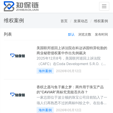
Togg
navig
维权案例
首页
发展动态
维权案例
列表
默认
浏览次数
发布时间
美国联邦巡回上诉法院在科达诉固特异轮胎的
商业秘密侵权案中作出先例裁决
2025年12月8号，美国联邦巡回上诉法院
（CAFC）在Coda Development S.R.O.（科
达发展有限责任公司，简称科达）诉Goodyear
海外案例
2026年05月12日
Tire & Rubber Co（固特异轮胎橡胶公司，简
称固特异）案中作出具有先例效力的裁决，维
持了俄亥俄州北区法院在陪审团裁决后依判决
香槟之愿与鱼子酱之梦：两件用于珠宝产品
书动议（JMOL）判决固特异胜诉的决定，该
的“CAVIAR”商标究竟能否共存？
裁决针对科达提出的州商业秘密和联邦发明人
一家总部位于波士顿的珠宝公司目前陷入了一
身份主张。
场人们再熟悉不过的商标纠纷之中。在拉各斯
公司（Lagos, Inc.）诉Coastal Caviar, LLC一
海外案例
2026年05月12日