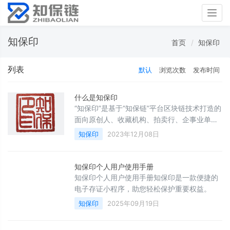
Togg
navig
知保印
首页
知保印
列表
默认
浏览次数
发布时间
什么是知保印
“知保印”是基于“知保链”平台区块链技术打造的
面向原创人、收藏机构、拍卖行、企事业单
位。提供原创作品、高附加值艺术品保护的平
知保印
2023年12月08日
台。通过区块链、人工智能、数字证书、电子
加密、点云扫描、电子存证等高科技手段，联
合公证处实现全方位知识产权保护。
知保印个人用户使用手册
知保印个人用户使用手册知保印是一款便捷的
电子存证小程序，助您轻松保护重要权益。
知保印
2025年09月19日