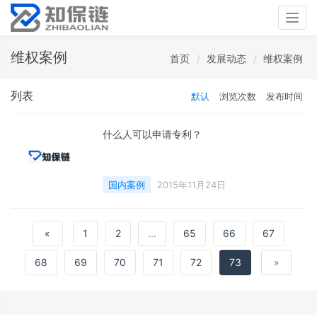
Togg
navig
维权案例
首页
发展动态
维权案例
列表
默认
浏览次数
发布时间
什么人可以申请专利？
国内案例
2015年11月24日
«
1
2
...
65
66
67
68
69
70
71
72
73
»